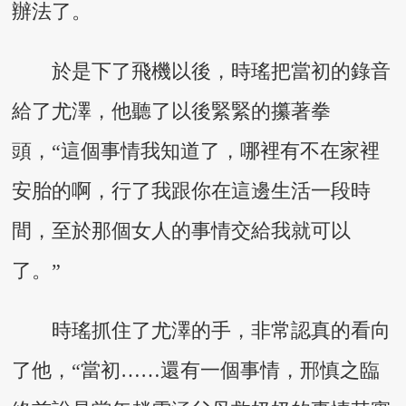
辦法了。
於是下了飛機以後，時瑤把當初的錄音
給了尤澤，他聽了以後緊緊的攥著拳
頭，“這個事情我知道了，哪裡有不在家裡
安胎的啊，行了我跟你在這邊生活一段時
間，至於那個女人的事情交給我就可以
了。”
時瑤抓住了尤澤的手，非常認真的看向
了他，“當初……還有一個事情，邢慎之臨