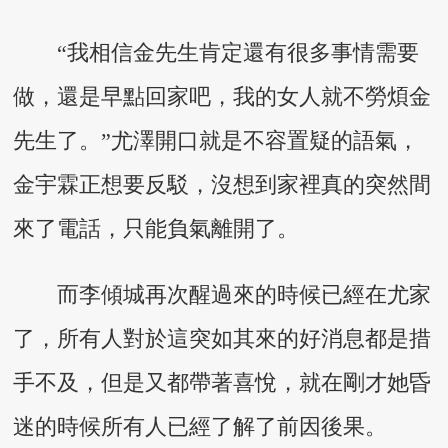
“我相信金先生肯定還有很多事情需要
做，還是早點回家吧，我的女人就不勞煩金
先生了。”尤澤開口就是不容置疑的語氣，
金宇霖正想要反駁，沒想到家裡真的突然間
來了電話，只能負氣離開了。
而李傾城再次醒過來的時候已經在尤家
了，所有人對於這突如其來的好消息都是措
手不及，但是又都帶著喜悅，就在剛才她昏
迷的時候所有人已經了解了前因後果。