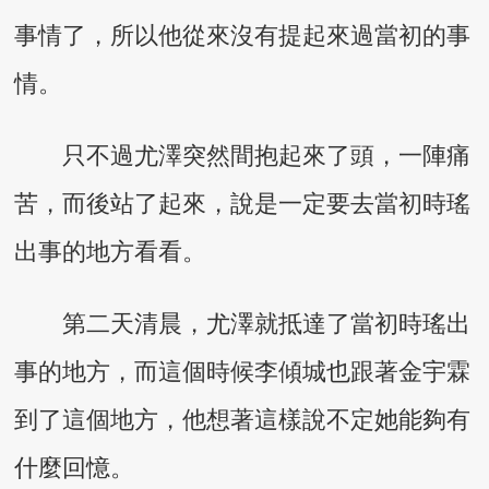
事情了，所以他從來沒有提起來過當初的事
情。
只不過尤澤突然間抱起來了頭，一陣痛
苦，而後站了起來，說是一定要去當初時瑤
出事的地方看看。
第二天清晨，尤澤就抵達了當初時瑤出
事的地方，而這個時候李傾城也跟著金宇霖
到了這個地方，他想著這樣說不定她能夠有
什麼回憶。