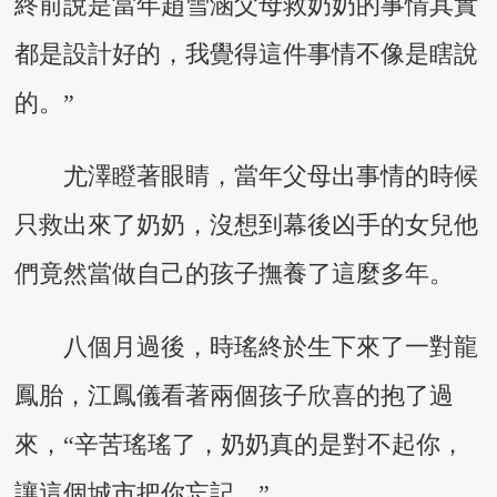
終前說是當年趙雪涵父母救奶奶的事情其實
都是設計好的，我覺得這件事情不像是瞎說
的。”
尤澤瞪著眼睛，當年父母出事情的時候
只救出來了奶奶，沒想到幕後凶手的女兒他
們竟然當做自己的孩子撫養了這麼多年。
八個月過後，時瑤終於生下來了一對龍
鳳胎，江鳳儀看著兩個孩子欣喜的抱了過
來，“辛苦瑤瑤了，奶奶真的是對不起你，
讓這個城市把你忘記。”