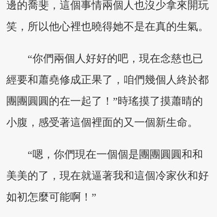
邊的喬斐，這個事情兩個人也沒少拿來開玩
笑，所以他心裡也曉得她不是在真的生氣。
“你們兩個人好好的吧，現在念慈也已
經要和蕭堯修成正果了，咱們幾個人終於都
團團圓圓的在一起了！”時瑤摸了摸蕭晴的
小腹，感受著這個裡面的又一個新生命。
“嗯，你們現在一個個是團團圓圓和和
美美的了，現在就逼著我和這個冷家伙和好
如初怎麼可能啊！”