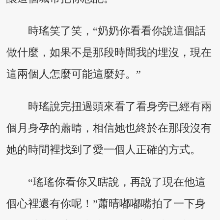
時瑤笑了笑，“奶奶你看看你說這個話
做什麼，如果不是那段時間我的埋沒，現在
這兩個人怎麼可能這麼好。”
時瑤說完扭過頭來看了看身旁已經有兩
個月身孕的蕭晴，相信她也終於在那段沒有
她的時間裡找到了愛一個人正確的方式。
“瑤瑤你看你又瞎說，再說了現在他這
個心裡還有你呢！”蕭晴嘟嘟嘴拍了一下身