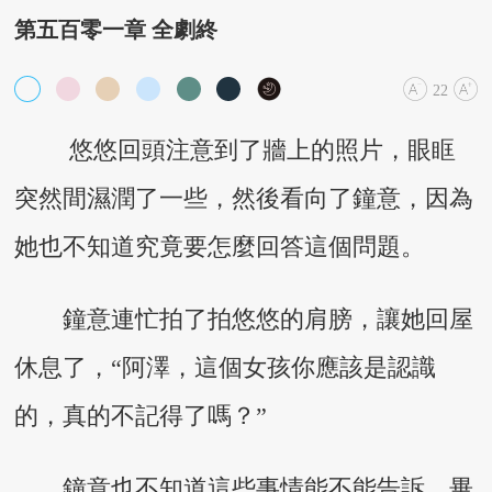
第五百零一章 全劇終
22
悠悠回頭注意到了牆上的照片，眼眶
突然間濕潤了一些，然後看向了鐘意，因為
她也不知道究竟要怎麼回答這個問題。
鐘意連忙拍了拍悠悠的肩膀，讓她回屋
休息了，“阿澤，這個女孩你應該是認識
的，真的不記得了嗎？”
鐘意也不知道這些事情能不能告訴，畢