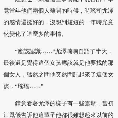
竟當年他們兩個人離開的時候，時瑤和尤澤
的感情還挺好的，沒想到短短的一年時光竟
然變化了這麼多的事情。
“應該認識……”尤澤喃喃自語了半天，
最後還是覺得這個女孩應該就是他要找的那
個女人，猛然之間他突然間記起來了這個女
孩，“瑤瑤……”
鐘意看著尤澤的樣子有一些震驚，當初
江鳳儀告訴他這輩子他都很難想起來以前的